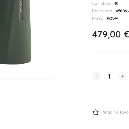
Con stock
10
Referencia
458061
Marca
KOWA
479,00 
-
+
Añadir a favo