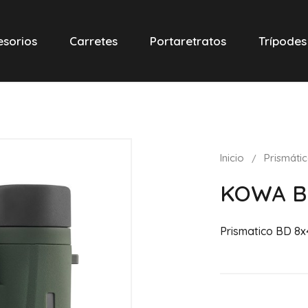
esorios
Carretes
Portaretratos
Trípodes
Inicio
Prismáti
KOWA BD
Prismatico BD 8x