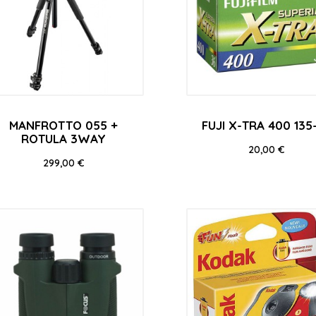
MANFROTTO 055 +
FUJI X-TRA 400 135
ROTULA 3WAY
Precio
20,00 €
Precio
299,00 €