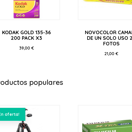
KODAK GOLD 135-36
NOVOCOLOR CAMA
200 PACK X3
DE UN SOLO USO 
FOTOS
Precio
39,00 €
Precio
21,00 €
roductos populares
En oferta!