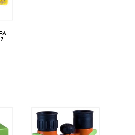
RA
27