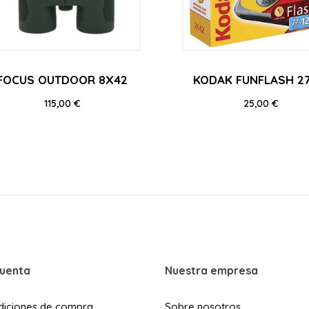
FOCUS OUTDOOR 8X42
KODAK FUNFLASH 27
Precio
Precio
115,00 €
25,00 €
cuenta
Nuestra empresa
diciones de compra
Sobre nosotros