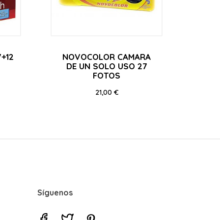
+12
NOVOCOLOR CAMARA
DE UN SOLO USO 27
FOTOS
Precio
21,00 €
Síguenos
Facebook
Twitter
Pinterest